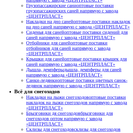
напрямую с завода «ЦЕНТРПЛАСТ»
Грузопассажирские сани
оптовые поставки
грузопассажирских саней напрямую с завода
«ЦЕНТРПЛАСТ»
Накладки на дно саней
оптовые поставки накладок
на дно саней напрямую с завода «ЦЕНТРПЛАСТ»
Сиденья для саней
оптовые поставки сидений для
саней напрямую с завода «ЦЕНТРПЛАСТ»
Отбойники для саней
оптовые поставки
отбойников для саней напрямую с завода
«ЦЕНТРПЛАСТ»
Крышки для саней
оптовые поставки крышек для
саней напрямую с завода «ЦЕНТРПЛАСТ»
Дышла, демпферы
дышла, демпферы для саней
напрямую с завода «ЦЕНТРПЛАСТ»
Санки-ледянки
оптовые поставки цветных санок-
ледянок напрямую с завода «ЦЕНТРПЛАСТ»
Всё для снегоходов
Накладки на лыжи снегоходов
оптовые поставки
накладок на лыжи снегоходов напрямую с завода
«ЦЕНТРПЛАСТ»
Брызговики дя снегоходов
брызговики для
снегоходов оптом напрямую с завода
«ЦЕНТРПЛАСТ»
Склизы для снегоходов
склизы для снегоходов