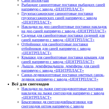
Сани-Волокуши
Рыбацкие сани
оптовые поставки рыбацких саней
напрямую с завода «ЦЕНТРПЛАСТ»
Грузопассажирские сани
оптовые поставки
грузопассажирских саней напрямую с завода
«ЦЕНТРПЛАСТ»
Накладки на дно саней
оптовые поставки накладок
на дно саней напрямую с завода «ЦЕНТРПЛАСТ»
Сиденья для саней
оптовые поставки сидений для
саней напрямую с завода «ЦЕНТРПЛАСТ»
Отбойники для саней
оптовые поставки
отбойников для саней напрямую с завода
«ЦЕНТРПЛАСТ»
Крышки для саней
оптовые поставки крышек для
саней напрямую с завода «ЦЕНТРПЛАСТ»
Дышла, демпферы
дышла, демпферы для саней
напрямую с завода «ЦЕНТРПЛАСТ»
Санки-ледянки
оптовые поставки цветных санок-
ледянок напрямую с завода «ЦЕНТРПЛАСТ»
Всё для снегоходов
Накладки на лыжи снегоходов
оптовые поставки
накладок на лыжи снегоходов напрямую с завода
«ЦЕНТРПЛАСТ»
Брызговики дя снегоходов
брызговики для
снегоходов оптом напрямую с завода